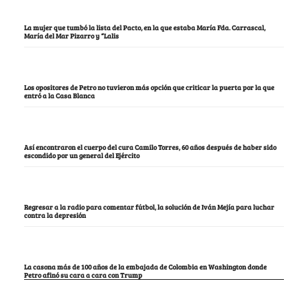
La mujer que tumbó la lista del Pacto, en la que estaba María Fda. Carrascal,
María del Mar Pizarro y “Lalis
Los opositores de Petro no tuvieron más opción que criticar la puerta por la que
entró a la Casa Blanca
Así encontraron el cuerpo del cura Camilo Torres, 60 años después de haber sido
escondido por un general del Ejército
Regresar a la radio para comentar fútbol, la solución de Iván Mejía para luchar
contra la depresión
La casona más de 100 años de la embajada de Colombia en Washington donde
Petro afinó su cara a cara con Trump