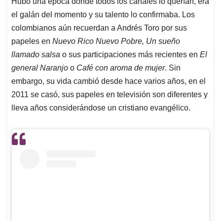
Hubo una época donde todos los canales lo querían, era
s
b
e
l
a
el galán del momento y su talento lo confirmaba. Los
A
o
d
d
p
o
I
s
colombianos aún recuerdan a Andrés Toro por sus
p
k
n
papeles en
Nuevo Rico Nuevo Pobre, Un sueño
llamado salsa
o sus participaciones más recientes en
El
general Naranjo
o
Café con aroma de mujer
. Sin
embargo, su vida cambió desde hace varios años, en el
2011 se casó, sus papeles en televisión son diferentes y
lleva años considerándose un cristiano evangélico.