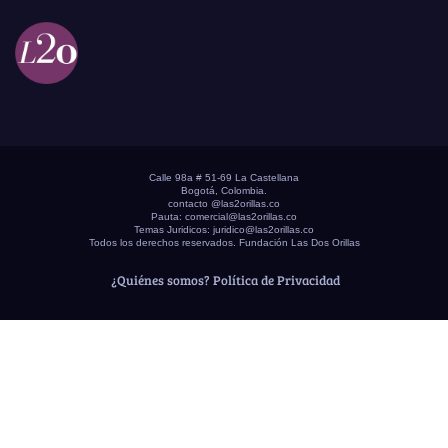
Calle 98a # 51-69 La Castellana
Bogotá, Colombia.
contacto @las2orillas.co
Pauta:
comercial@las2orillas.co
Temas Juridicos:
juridico@las2orillas.co
Todos los derechos reservados. Fundación Las Dos Orillas
¿Quiénes somos?
Política de Privacidad