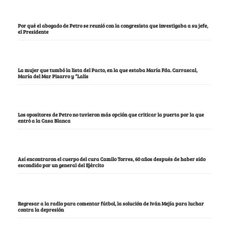
Por qué el abogado de Petro se reunió con la congresista que investigaba a su jefe,
el Presidente
La mujer que tumbó la lista del Pacto, en la que estaba María Fda. Carrascal,
María del Mar Pizarro y “Lalis
Los opositores de Petro no tuvieron más opción que criticar la puerta por la que
entró a la Casa Blanca
Así encontraron el cuerpo del cura Camilo Torres, 60 años después de haber sido
escondido por un general del Ejército
Regresar a la radio para comentar fútbol, la solución de Iván Mejía para luchar
contra la depresión