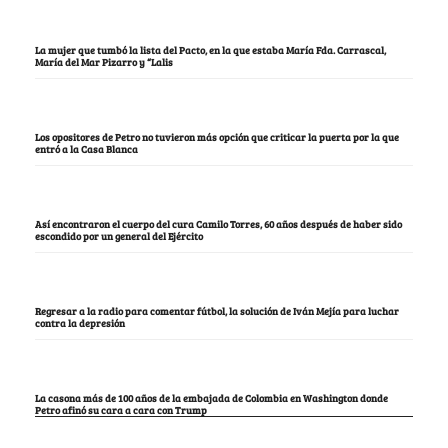
La mujer que tumbó la lista del Pacto, en la que estaba María Fda. Carrascal,
María del Mar Pizarro y “Lalis
Los opositores de Petro no tuvieron más opción que criticar la puerta por la que
entró a la Casa Blanca
Así encontraron el cuerpo del cura Camilo Torres, 60 años después de haber sido
escondido por un general del Ejército
Regresar a la radio para comentar fútbol, la solución de Iván Mejía para luchar
contra la depresión
La casona más de 100 años de la embajada de Colombia en Washington donde
Petro afinó su cara a cara con Trump