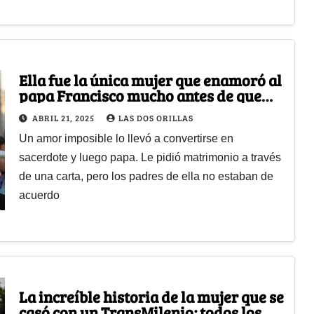
Ella fue la única mujer que enamoró al
papa Francisco mucho antes de que
fuera un religioso
ABRIL 21, 2025
LAS DOS ORILLAS
Un amor imposible lo llevó a convertirse en
sacerdote y luego papa. Le pidió matrimonio a través
de una carta, pero los padres de ella no estaban de
acuerdo
La increíble historia de la mujer que se
casó con un TransMilenio; todos los