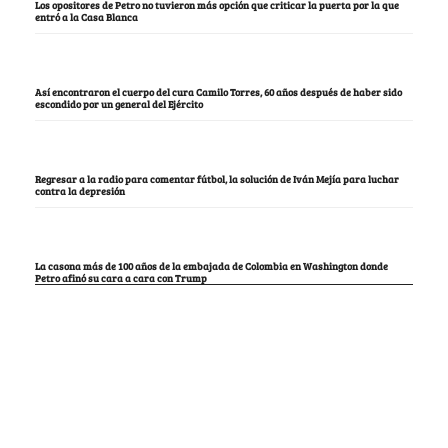
Los opositores de Petro no tuvieron más opción que criticar la puerta por la que
entró a la Casa Blanca
Así encontraron el cuerpo del cura Camilo Torres, 60 años después de haber sido
escondido por un general del Ejército
Regresar a la radio para comentar fútbol, la solución de Iván Mejía para luchar
contra la depresión
La casona más de 100 años de la embajada de Colombia en Washington donde
Petro afinó su cara a cara con Trump