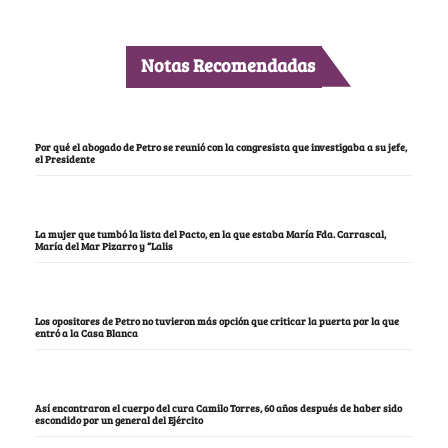
Notas Recomendadas
Por qué el abogado de Petro se reunió con la congresista que investigaba a su jefe,
el Presidente
La mujer que tumbó la lista del Pacto, en la que estaba María Fda. Carrascal,
María del Mar Pizarro y “Lalis
Los opositores de Petro no tuvieron más opción que criticar la puerta por la que
entró a la Casa Blanca
Así encontraron el cuerpo del cura Camilo Torres, 60 años después de haber sido
escondido por un general del Ejército