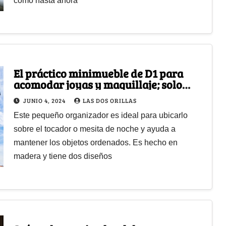
como hasta ahora
El práctico minimueble de D1 para
acomodar joyas y maquillaje; solo
vale $20 mil
JUNIO 4, 2024
LAS DOS ORILLAS
Este pequeño organizador es ideal para ubicarlo
sobre el tocador o mesita de noche y ayuda a
mantener los objetos ordenados. Es hecho en
madera y tiene dos diseños