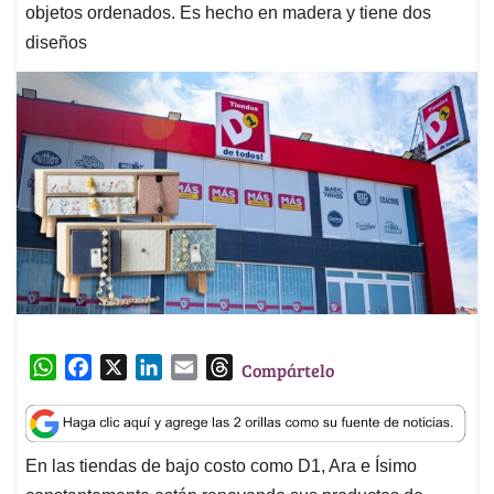
objetos ordenados. Es hecho en madera y tiene dos
diseños
W
F
X
L
E
T
Compártelo
h
a
i
m
h
a
c
n
a
r
t
e
k
i
e
En las tiendas de bajo costo como D1, Ara e Ísimo
s
b
e
l
a