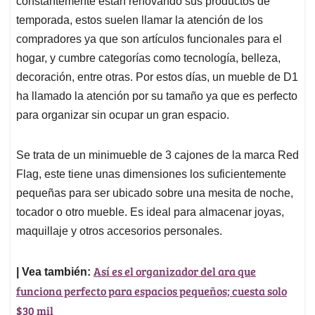
constantemente están renovando sus productos de
A
o
d
d
p
o
I
s
temporada, estos suelen llamar la atención de los
p
k
n
compradores ya que son artículos funcionales para el
hogar, y cumbre categorías como tecnología, belleza,
decoración, entre otras. Por estos días, un mueble de D1
ha llamado la atención por su tamaño ya que es perfecto
para organizar sin ocupar un gran espacio.
Se trata de un minimueble de 3 cajones de la marca Red
Flag, este tiene unas dimensiones los suficientemente
pequeñas para ser ubicado sobre una mesita de noche,
tocador o otro mueble. Es ideal para almacenar joyas,
maquillaje y otros accesorios personales.
Así es el organizador del ara que
| Vea también:
funciona perfecto para espacios pequeños; cuesta solo
$30 mil