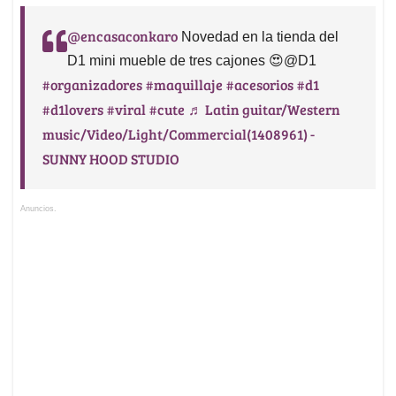
@encasaconkaro
Novedad en la tienda del
D1 mini mueble de tres cajones 😍@D1
#organizadores
#maquillaje
#acesorios
#d1
#d1lovers
#viral
#cute
♬ Latin guitar/Western
music/Video/Light/Commercial(1408961) -
SUNNY HOOD STUDIO
Anuncios.