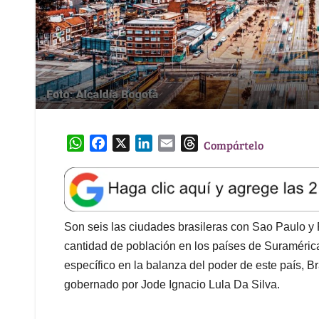
W
F
X
L
E
T
Compártelo
h
a
i
m
h
a
c
n
a
r
t
e
k
i
e
s
b
e
l
a
A
o
d
d
Son seis las ciudades brasileras con Sao Paulo y
p
o
I
s
cantidad de población en los países de Suraméric
p
k
n
específico en la balanza del poder de este país, B
gobernado por Jode Ignacio Lula Da Silva.