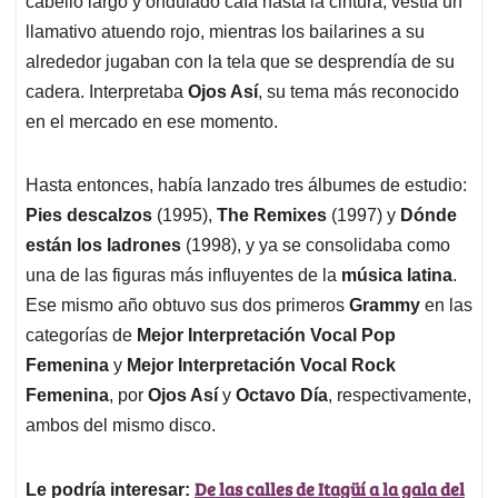
p
o
I
s
cabello largo y ondulado caía hasta la cintura, vestía un
p
k
n
llamativo atuendo rojo, mientras los bailarines a su
alrededor jugaban con la tela que se desprendía de su
cadera. Interpretaba
Ojos Así
, su tema más reconocido
en el mercado en ese momento.
Hasta entonces, había lanzado tres álbumes de estudio:
Pies descalzos
(1995),
The Remixes
(1997) y
Dónde
están los ladrones
(1998), y ya se consolidaba como
una de las figuras más influyentes de la
música latina
.
Ese mismo año obtuvo sus dos primeros
Grammy
en las
categorías de
Mejor Interpretación Vocal Pop
Femenina
y
Mejor Interpretación Vocal Rock
Femenina
, por
Ojos Así
y
Octavo Día
, respectivamente,
ambos del mismo disco.
De las calles de Itagüí a la gala del
Le podría interesar: