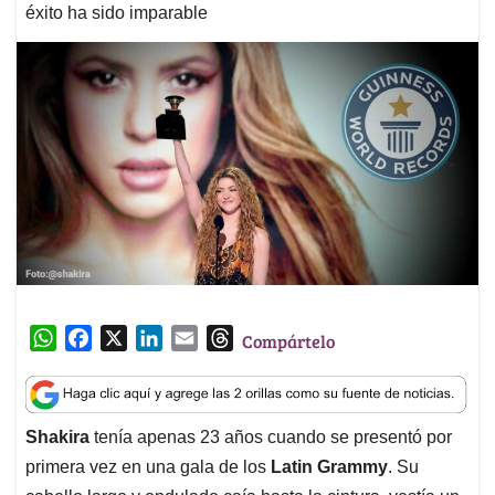
éxito ha sido imparable
W
F
X
L
E
T
Compártelo
h
a
i
m
h
a
c
n
a
r
t
e
k
i
e
Shakira
tenía apenas 23 años cuando se presentó por
s
b
e
l
a
primera vez en una gala de los
Latin Grammy
. Su
A
o
d
d