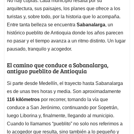
p
o
I
s
No hay copias: cada municipio resalta por su
p
k
n
arquitectura, sus paisajes, los planes que ofrece a los
turistas y, sobre todo, por la historia que lo acompaña.
Entre tanta belleza se encuentra
Sabanalarga
, un
histórico pueblito de Antioquia donde los años parecen
no pasar y el tiempo avanza a un ritmo distinto. Un lugar
pausado, tranquilo y acogedor.
El camino que conduce a Sabanalarga,
antiguo pueblito de Antioquia
Si parte desde Medellín, el trayecto hasta Sabanalarga
es de unas tres horas y media. Son aproximadamente
116 kilómetros
por recorrer, tomando la vía que
conduce a San Jerónimo, continuando por Sopetrán,
luego Liborina y, finalmente, llegando al municipio.
Cuando lo llamamos “pueblito” no solo nos referimos a
lo acogedor que resulta, sino también a lo pequeño y