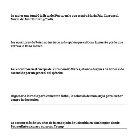
La mujer que tumbó la lista del Pacto, en la que estaba María Fda. Carrascal,
María del Mar Pizarro y “Lalis
Los opositores de Petro no tuvieron más opción que criticar la puerta por la que
entró a la Casa Blanca
Así encontraron el cuerpo del cura Camilo Torres, 60 años después de haber sido
escondido por un general del Ejército
Regresar a la radio para comentar fútbol, la solución de Iván Mejía para luchar
contra la depresión
La casona más de 100 años de la embajada de Colombia en Washington donde
Petro afinó su cara a cara con Trump