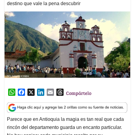
destino que vale la pena descubrir
W
F
X
L
E
T
Compártelo
h
a
i
m
h
a
c
n
a
r
t
e
k
i
e
Parece que en Antioquia la magia es tan real que cada
s
b
e
l
a
rincón del departamento guarda un encanto particular.
A
o
d
d