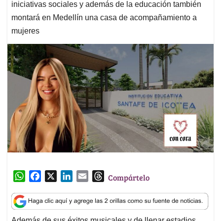
iniciativas sociales y además de la educación también
montará en Medellín una casa de acompañamiento a
mujeres
W
F
X
L
E
T
Compártelo
h
a
i
m
h
a
c
n
a
r
t
e
k
i
e
Además de sus éxitos musicales y de llenar estadios