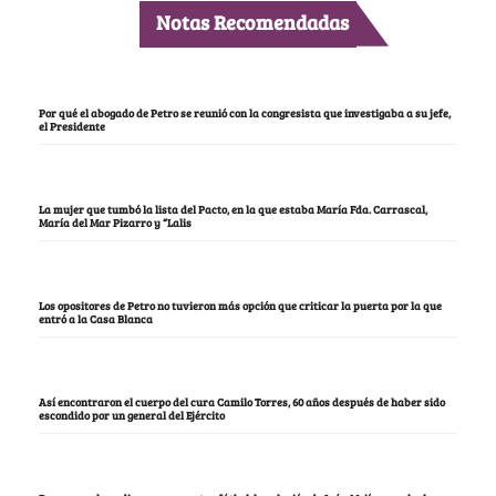
Notas Recomendadas
Por qué el abogado de Petro se reunió con la congresista que investigaba a su jefe,
el Presidente
La mujer que tumbó la lista del Pacto, en la que estaba María Fda. Carrascal,
María del Mar Pizarro y “Lalis
Los opositores de Petro no tuvieron más opción que criticar la puerta por la que
entró a la Casa Blanca
Así encontraron el cuerpo del cura Camilo Torres, 60 años después de haber sido
escondido por un general del Ejército