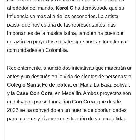
s
b
e
l
a
alrededor del mundo,
Karol G
ha demostrado que su
A
o
d
d
p
o
I
s
influencia va más allá de los escenarios. La artista
p
k
n
paisa, que hoy es una de las representantes más
importantes de la música latina, también ha puesto el
corazón en proyectos sociales que buscan transformar
comunidades en Colombia.
Recientemente, anunció dos iniciativas que marcarán un
antes y un después en la vida de cientos de personas: el
Colegio Santa Fe de Icotea
, en María La Baja, Bolívar,
y la
Casa Con Cora
, en Medellín. Ambos proyectos son
impulsados por su fundación
Con Cora
, que desde
2022 se ha convertido en un puente de oportunidades
para mujeres y jóvenes en situación de vulnerabilidad.