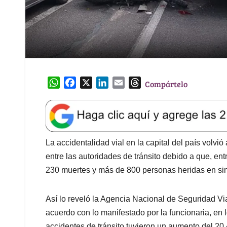
W
F
X
L
E
T
Compártelo
h
a
i
m
h
a
c
n
a
r
t
e
k
i
e
s
b
e
l
a
A
o
d
d
La accidentalidad vial en la capital del país volvi
p
o
I
s
entre las autoridades de tránsito debido a que, ent
p
k
n
230 muertes y más de 800 personas heridas en sin
Así lo reveló la Agencia Nacional de Seguridad Vi
acuerdo con lo manifestado por la funcionaria, en 
accidentes de tránsito tuvieron un aumento del 20