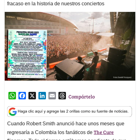
fracaso en la historia de nuestros conciertos
W
F
X
L
E
T
Compártelo
h
a
i
m
h
a
c
n
a
r
t
e
k
i
e
Cuando Robert Smith anunció hace unos meses que
s
b
e
l
a
The Cure
A
o
d
d
regresaría a Colombia los fanáticos de