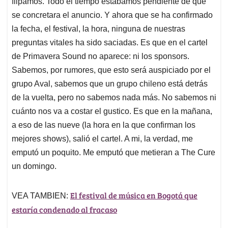
p
o
I
s
flipamos. Todo el tiempo estábamos pendiente de que
p
k
n
se concretara el anuncio. Y ahora que se ha confirmado
la fecha, el festival, la hora, ninguna de nuestras
preguntas vitales ha sido saciadas. Es que en el cartel
de Primavera Sound no aparece: ni los sponsors.
Sabemos, por rumores, que esto será auspiciado por el
grupo Aval, sabemos que un grupo chileno está detrás
de la vuelta, pero no sabemos nada más. No sabemos ni
cuánto nos va a costar el gustico. Es que en la mañana,
a eso de las nueve (la hora en la que confirman los
mejores shows), salió el cartel. A mi, la verdad, me
emputó un poquito. Me emputó que metieran a The Cure
un domingo.
El festival de música en Bogotá que
VEA TAMBIEN:
estaría condenado al fracaso