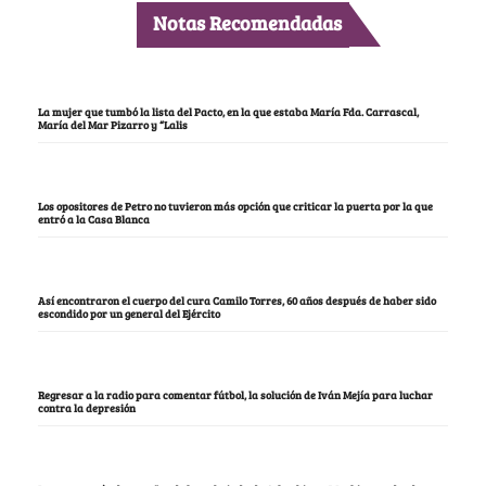
Notas Recomendadas
La mujer que tumbó la lista del Pacto, en la que estaba María Fda. Carrascal,
María del Mar Pizarro y “Lalis
Los opositores de Petro no tuvieron más opción que criticar la puerta por la que
entró a la Casa Blanca
Así encontraron el cuerpo del cura Camilo Torres, 60 años después de haber sido
escondido por un general del Ejército
Regresar a la radio para comentar fútbol, la solución de Iván Mejía para luchar
contra la depresión