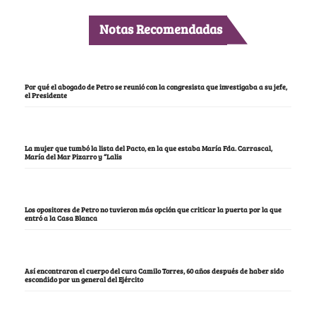
Notas Recomendadas
Por qué el abogado de Petro se reunió con la congresista que investigaba a su jefe,
el Presidente
La mujer que tumbó la lista del Pacto, en la que estaba María Fda. Carrascal,
María del Mar Pizarro y “Lalis
Los opositores de Petro no tuvieron más opción que criticar la puerta por la que
entró a la Casa Blanca
Así encontraron el cuerpo del cura Camilo Torres, 60 años después de haber sido
escondido por un general del Ejército