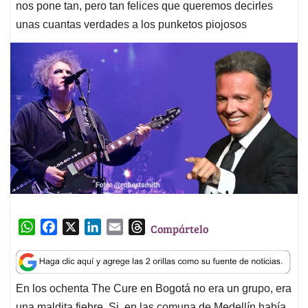
nos pone tan, pero tan felices que queremos decirles
unas cuantas verdades a los punketos piojosos
W
F
X
L
E
T
Compártelo
h
a
i
m
h
a
c
n
a
r
t
e
k
i
e
En los ochenta The Cure en Bogotá no era un grupo, era
s
b
e
l
a
una maldita fiebre. Si, en las comuna de Medellín había