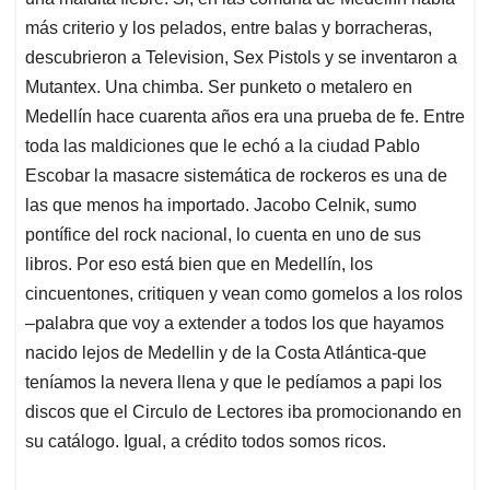
A
o
d
d
p
o
I
s
más criterio y los pelados, entre balas y borracheras,
p
k
n
descubrieron a Television, Sex Pistols y se inventaron a
Mutantex. Una chimba. Ser punketo o metalero en
Medellín hace cuarenta años era una prueba de fe. Entre
toda las maldiciones que le echó a la ciudad Pablo
Escobar la masacre sistemática de rockeros es una de
las que menos ha importado. Jacobo Celnik, sumo
pontífice del rock nacional, lo cuenta en uno de sus
libros. Por eso está bien que en Medellín, los
cincuentones, critiquen y vean como gomelos a los rolos
–palabra que voy a extender a todos los que hayamos
nacido lejos de Medellin y de la Costa Atlántica-que
teníamos la nevera llena y que le pedíamos a papi los
discos que el Circulo de Lectores iba promocionando en
su catálogo. Igual, a crédito todos somos ricos.