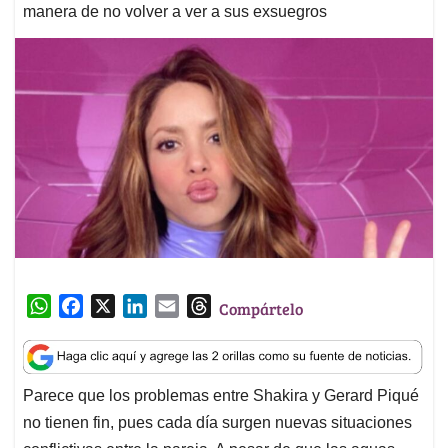
manera de no volver a ver a sus exsuegros
W
F
X
L
E
T
Compártelo
h
a
i
m
h
a
c
n
a
r
t
e
k
i
e
Parece que los problemas entre Shakira y Gerard Piqué
s
b
e
l
a
no tienen fin, pues cada día surgen nuevas situaciones
A
o
d
d