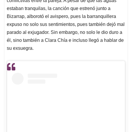
p
o
I
s
conflictivas entre la pareja. A pesar de que las aguas
p
k
n
estaban tranquilas, la canción que estrenó junto a
Bizarrap, alborotó el avispero, pues la barranquillera
expuso no solo sus sentimientos, pues también dejó mal
parado al exjugador. Sin embargo, no solo le dio duro a
él, sino también a Clara Chía e incluso llegó a hablar de
su exsuegra.