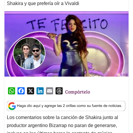
Shakira y que prefería oír a Vivaldi
W
F
X
L
E
T
Compártelo
h
a
i
m
h
a
c
n
a
r
t
e
k
i
e
Los comentarios sobre la canción de Shakira junto al
s
b
e
l
a
productor argentino Bizarrap no paran de generarse,
A
o
d
d