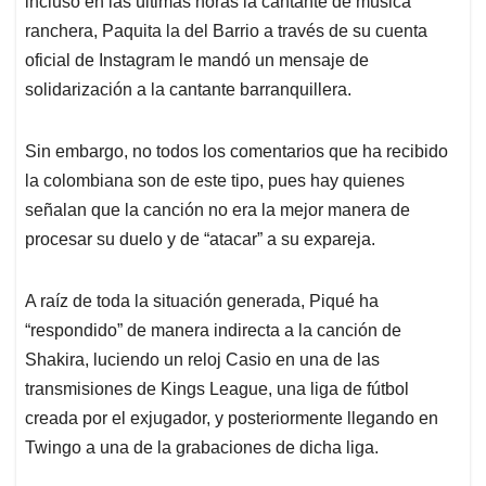
p
o
I
s
incluso en las últimas horas la cantante de música
p
k
n
ranchera, Paquita la del Barrio a través de su cuenta
oficial de Instagram le mandó un mensaje de
solidarización a la cantante barranquillera.
Sin embargo, no todos los comentarios que ha recibido
la colombiana son de este tipo, pues hay quienes
señalan que la canción no era la mejor manera de
procesar su duelo y de “atacar” a su expareja.
A raíz de toda la situación generada, Piqué ha
“respondido” de manera indirecta a la canción de
Shakira, luciendo un reloj Casio en una de las
transmisiones de Kings League, una liga de fútbol
creada por el exjugador, y posteriormente llegando en
Twingo a una de la grabaciones de dicha liga.