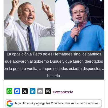
La oposición a Petro no es Hernández sino los partidos
que apoyaron al gobierno Duque y que fueron derrotados
en la primera vuelta, aunque no todos estarán dispuestos a
hacerla.
W
F
X
L
E
T
Compártelo
h
a
i
m
h
a
c
n
a
r