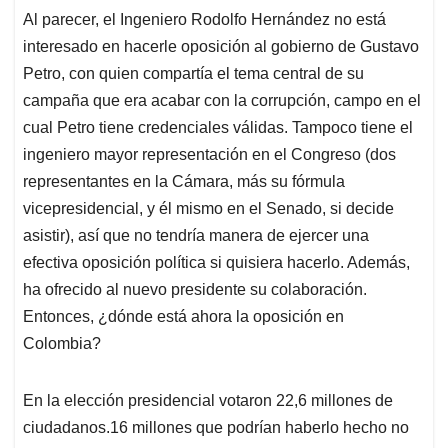
t
e
k
i
e
Al parecer, el Ingeniero Rodolfo Hernández no está
s
b
e
l
a
interesado en hacerle oposición al gobierno de Gustavo
A
o
d
d
p
o
I
s
Petro, con quien compartía el tema central de su
p
k
n
campaña que era acabar con la corrupción, campo en el
cual Petro tiene credenciales válidas. Tampoco tiene el
ingeniero mayor representación en el Congreso (dos
representantes en la Cámara, más su fórmula
vicepresidencial, y él mismo en el Senado, si decide
asistir), así que no tendría manera de ejercer una
efectiva oposición política si quisiera hacerlo. Además,
ha ofrecido al nuevo presidente su colaboración.
Entonces, ¿dónde está ahora la oposición en
Colombia?
En la elección presidencial votaron 22,6 millones de
ciudadanos.16 millones que podrían haberlo hecho no