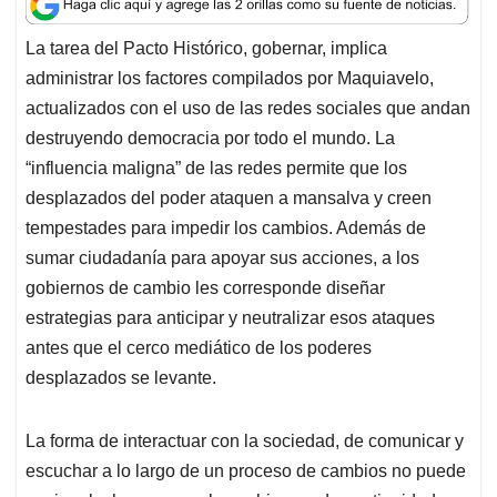
a
c
n
a
r
t
e
k
i
e
La tarea del Pacto Histórico, gobernar, implica
s
b
e
l
a
administrar los factores compilados por Maquiavelo,
A
o
d
d
p
o
I
s
actualizados con el uso de las redes sociales que andan
p
k
n
destruyendo democracia por todo el mundo. La
“influencia maligna” de las redes permite que los
desplazados del poder ataquen a mansalva y creen
tempestades para impedir los cambios. Además de
sumar ciudadanía para apoyar sus acciones, a los
gobiernos de cambio les corresponde diseñar
estrategias para anticipar y neutralizar esos ataques
antes que el cerco mediático de los poderes
desplazados se levante.
La forma de interactuar con la sociedad, de comunicar y
escuchar a lo largo de un proceso de cambios no puede