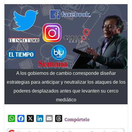
A los gobiernos de cambio corresponde diseñar
estrategias para anticipar y neutralizar los ataques de los
poderes desplazados antes que levanten su cerco
mediático
W
F
X
L
E
T
Compártelo
h
a
i
m
h