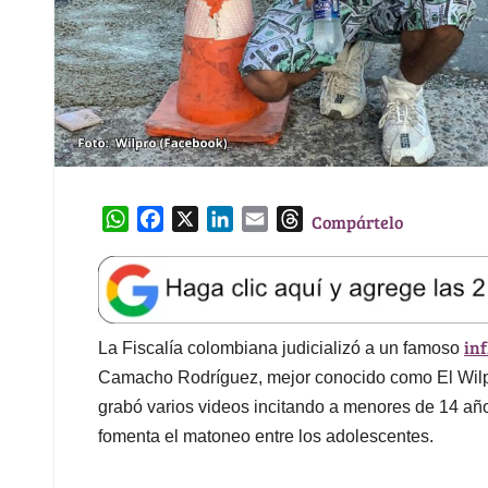
W
F
X
L
E
T
Compártelo
h
a
i
m
h
a
c
n
a
r
t
e
k
i
e
s
b
e
l
a
in
A
o
d
d
La Fiscalía colombiana judicializó a un famoso
p
o
I
s
Camacho Rodríguez, mejor conocido como El Wilpr
p
k
n
grabó varios videos incitando a menores de 14 añ
fomenta el matoneo entre los adolescentes.