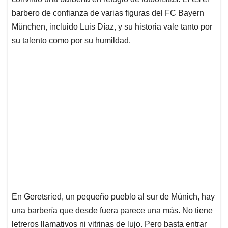
A
o
d
d
p
o
I
s
barbero de confianza de varias figuras del FC Bayern
p
k
n
München, incluido Luis Díaz, y su historia vale tanto por
su talento como por su humildad.
En Geretsried, un pequeño pueblo al sur de Múnich, hay
una barbería que desde fuera parece una más. No tiene
letreros llamativos ni vitrinas de lujo. Pero basta entrar