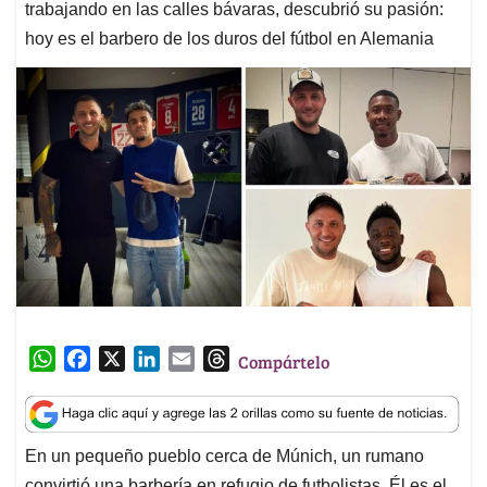
trabajando en las calles bávaras, descubrió su pasión:
hoy es el barbero de los duros del fútbol en Alemania
W
F
X
L
E
T
Compártelo
h
a
i
m
h
a
c
n
a
r
t
e
k
i
e
En un pequeño pueblo cerca de Múnich, un rumano
s
b
e
l
a
convirtió una barbería en refugio de futbolistas. Él es el