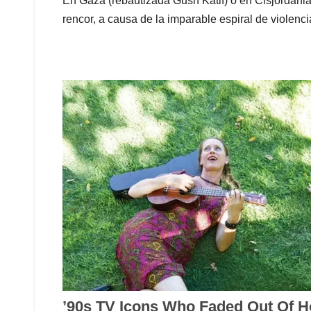
En Gaza (rebautizada Gush Katif) o en Cisjordania n
rencor, a causa de la imparable espiral de violencia