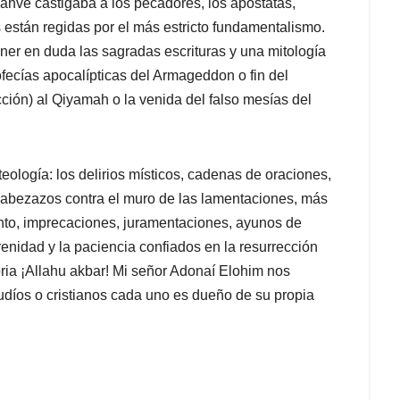
 Yahvé castigaba a los pecadores, los apóstatas,
 están regidas por el más estricto fundamentalismo.
ner en duda las sagradas escrituras y una mitología
fecías apocalípticas del Armageddon o fin del
cción) al Qiyamah o la venida del falso mesías del
eología: los delirios místicos, cadenas de oraciones,
 cabezazos contra el muro de las lamentaciones, más
anto, imprecaciones, juramentaciones, ayunos de
enidad y la paciencia confiados en la resurrección
oria ¡Allahu akbar! Mi señor Adonaí Elohim nos
judíos o cristianos cada uno es dueño de su propia