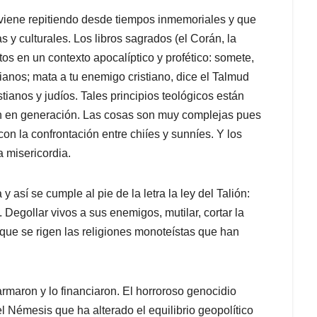
 viene repitiendo desde tiempos inmemoriales y que
s y culturales. Los libros sagrados (el Corán, la
itos en un contexto apocalíptico y profético: somete,
tianos; mata a tu enemigo cristiano, dice el Talmud
istianos y judíos. Tales principios teológicos están
n en generación. Las cosas son muy complejas pues
on la confrontación entre chiíes y sunníes. Y los
a misericordia.
 así se cumple al pie de la letra la ley del Talión:
o. Degollar vivos a sus enemigos, mutilar, cortar la
s que se rigen las religiones monoteístas que han
armaron y lo financiaron. El horroroso genocidio
l Némesis que ha alterado el equilibrio geopolítico