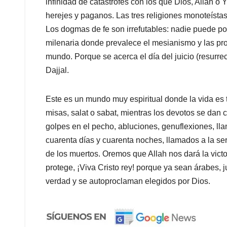
infinidad de catástrofes con los que Dios, Allah o
herejes y paganos. Las tres religiones monoteístas
Los dogmas de fe son irrefutables: nadie puede po
milenaria donde prevalece el mesianismo y las pro
mundo. Porque se acerca el día del juicio (resurre
Dajjal.
Este es un mundo muy espiritual donde la vida es t
misas, salat o sabat, mientras los devotos se dan
golpes en el pecho, abluciones, genuflexiones, ll
cuarenta días y cuarenta noches, llamados a la ser
de los muertos. Oremos que Allah nos dará la vict
protege, ¡Viva Cristo rey! porque ya sean árabes, 
verdad y se autoproclaman elegidos por Dios.