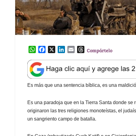
W
F
X
L
E
T
Compártelo
h
a
i
m
h
a
c
n
a
r
t
e
k
i
e
s
b
e
l
a
A
o
d
d
Es más que una sentencia bíblica, es una maldició
p
o
I
s
p
k
n
Es una paradoja que en la Tierra Santa donde se re
originaron las tres religiones monoteístas, el judaí
un sangriento campo de batalla.