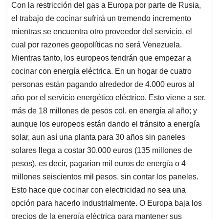
Con la restricción del gas a Europa por parte de Rusia,
s
b
e
l
a
el trabajo de cocinar sufrirá un tremendo incremento
A
o
d
d
p
o
I
s
mientras se encuentra otro proveedor del servicio, el
p
k
n
cual por razones geopolíticas no será Venezuela.
Mientras tanto, los europeos tendrán que empezar a
cocinar con energía eléctrica. En un hogar de cuatro
personas están pagando alrededor de 4.000 euros al
año por el servicio energético eléctrico. Esto viene a ser,
más de 18 millones de pesos col. en energía al año; y
aunque los europeos están dando el tránsito a energía
solar, aun así una planta para 30 años sin paneles
solares llega a costar 30.000 euros (135 millones de
pesos), es decir, pagarían mil euros de energía o 4
millones seiscientos mil pesos, sin contar los paneles.
Esto hace que cocinar con electricidad no sea una
opción para hacerlo industrialmente. O Europa baja los
precios de la energía eléctrica para mantener sus