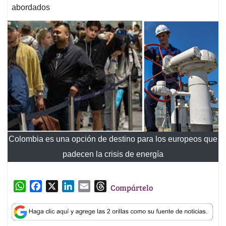
abordados
Colombia es una opción de destino para los europeos que
padecen la crisis de energía
W
F
X
L
E
T
Compártelo
h
a
i
m
h
a
c
n
a
r
t
e
k
i
e