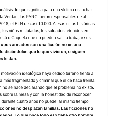
álisis: lo que significa para una víctima escuchar
 la Verdad, las FARC fueron responsables de al
018, el ELN de casi 10.000. A esas cifras históricas
los niños reclutados, los soldados retenidos en
có o Caquetá que no pueden salir a trabajar sus
 grupos armados son una ficción no es una
ado diciéndoles que lo que vivieron, o siguen
s le dan.
 motivación ideológica haya cedido terreno frente al
ea más fragmentado y criminal que el de hace treinta
ón no se hace declarando que el problema no existe.
os sobre la mesa y con la honestidad de reconocer
 durante cuatro años no puede, al mismo tiempo,
icciones no desplazan familias. Las ficciones no
ldados. Lo que hace todo eso tiene otro nombre,