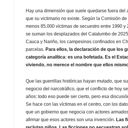
Hay una dimensión que suele quedarse fuera del an
que su victimario no existe. Según la Comisión de
menos 85.000 víctimas de secuestro entre 1990 y 2
se suman los desplazados del Catatumbo de 2025, 
Cauca y Nariño, los campesinos confinados en Cho
parcelas.
Para ellos, la declaración de que los
categoría analítica: es una bofetada. Es el Est
viviendo, no merece el nombre que ellos mismo
Que las guerrillas históricas hayan mutado, que su
negocio del narcotráfico, que el conflicto de hoy s
años: todo eso puede ser cierto, pero esa discusi
Se hace con las víctimas en el centro, con los dat
que un gobierno que negocia con actores armados
afirmar que esos actores son una invención.
Las f
reclutan niños. Las ficciones no secuestran so