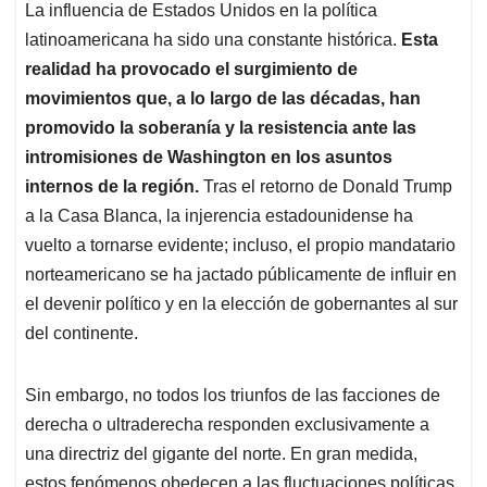
A
o
d
d
La influencia de Estados Unidos en la política
p
o
I
s
latinoamericana ha sido una constante histórica.
Esta
p
k
n
realidad ha provocado el surgimiento de
movimientos que, a lo largo de las décadas, han
promovido la soberanía y la resistencia ante las
intromisiones de Washington en los asuntos
internos de la región.
Tras el retorno de Donald Trump
a la Casa Blanca, la injerencia estadounidense ha
vuelto a tornarse evidente; incluso, el propio mandatario
norteamericano se ha jactado públicamente de influir en
el devenir político y en la elección de gobernantes al sur
del continente.
Sin embargo, no todos los triunfos de las facciones de
derecha o ultraderecha responden exclusivamente a
una directriz del gigante del norte. En gran medida,
estos fenómenos obedecen a las fluctuaciones políticas