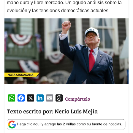
mano dura y libre mercado. Un agudo análisis sobre la
evolución y las tensiones democráticas actuales
W
F
X
L
E
T
Compártelo
h
a
i
m
h
Texto escrito por: Nerio Luis Mejía
a
c
n
a
r
t
e
k
i
e
s
b
e
l
a