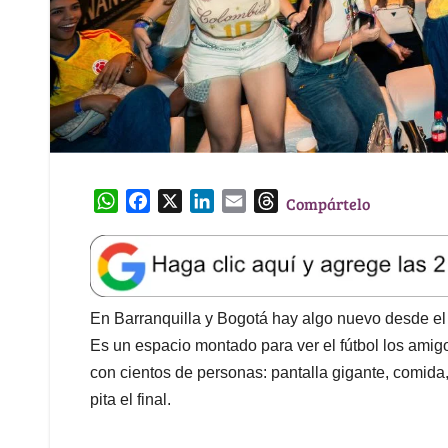
W
F
X
L
E
T
Compártelo
h
a
i
m
h
a
c
n
a
r
t
e
k
i
e
s
b
e
l
a
A
o
d
d
En Barranquilla y Bogotá hay algo nuevo desde el 
p
o
I
s
Es un espacio montado para ver el fútbol los amigos,
p
k
n
con cientos de personas: pantalla gigante, comida,
pita el final.