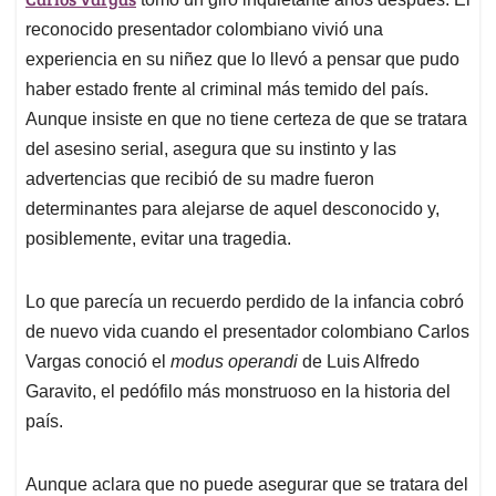
A
o
d
d
p
o
I
s
reconocido presentador colombiano vivió una
p
k
n
experiencia en su niñez que lo llevó a pensar que pudo
haber estado frente al criminal más temido del país.
Aunque insiste en que no tiene certeza de que se tratara
del asesino serial, asegura que su instinto y las
advertencias que recibió de su madre fueron
determinantes para alejarse de aquel desconocido y,
posiblemente, evitar una tragedia.
Lo que parecía un recuerdo perdido de la infancia cobró
de nuevo vida cuando el presentador colombiano Carlos
Vargas conoció el
modus
operandi
de Luis Alfredo
Garavito, el pedófilo más monstruoso en la historia del
país.
Aunque aclara que no puede asegurar que se tratara del