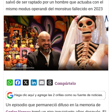
salvó de ser raptado por un hombre que actuaba con el
mismo modus operandi del monstruo fallecido en 2023
W
F
X
L
E
T
Compártelo
h
a
i
m
h
a
c
n
a
r
t
e
k
i
e
Un episodio que permaneció difuso en la memoria de
s
b
e
l
a
Carlos Vargas
tomó un giro inquietante años después. El