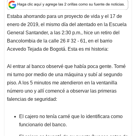
a
c
n
a
r
t
e
k
i
e
Estaba ahorrando para un proyecto de vida y el 17 de
s
b
e
l
a
enero de 2019, el mismo día del atentado en la Escuela
A
o
d
d
p
o
I
s
General Santander, a las 2:30 p.m., hice un retiro del
p
k
n
Bancolombia de la calle 26 # 32 - 61, en el barrio
Acevedo Tejada de Bogotá. Esta es mi historia:
Al entrar al banco observé que había poca gente. Tomé
mi turno por medio de una máquina y subí al segundo
piso. A los 5 minutos me atendieron en la ventanilla
número uno y allí comencé a observar las primeras
falencias de seguridad:
El cajero no tenía carné que lo identificara como
funcionario del banco.