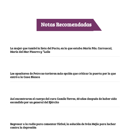
Notas Recomendadas
La mujer que tumbó la lista del Pacto, en la que estaba María Fda. Carrascal,
María del Mar Pizarro y “Lalis
Los opositores de Petro no tuvieron más opción que criticar la puerta por la que
entró a la Casa Blanca
Así encontraron el cuerpo del cura Camilo Torres, 60 años después de haber sido
escondido por un general del Ejército
Regresar a la radio para comentar fútbol, la solución de Iván Mejía para luchar
contra la depresión