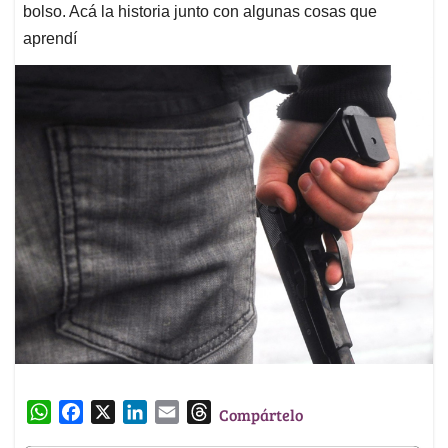
bolso. Acá la historia junto con algunas cosas que
aprendí
W
F
X
L
E
T
Compártelo
h
a
i
m
h