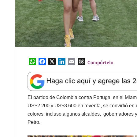
W
F
X
L
E
T
Compártelo
h
a
i
m
h
a
c
n
a
r
t
e
k
i
e
s
b
e
l
a
A
o
d
d
El partido de Colombia contra Portugal en el Miam
p
o
I
s
US$2.200 y US$3.600 en reventa, se convirtió en u
p
k
n
colores, incluso algunos alcaldes, gobernadores y
Petro.