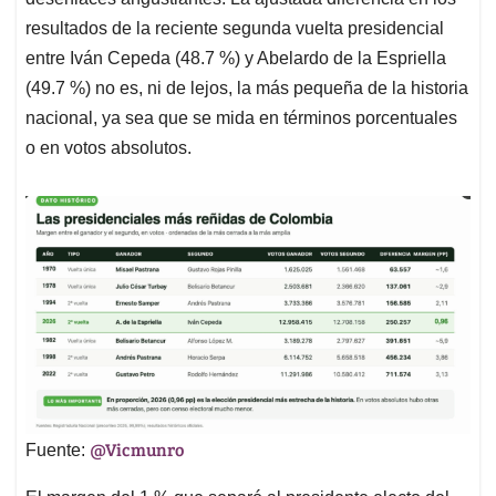
A
o
d
d
p
o
I
s
resultados de la reciente segunda vuelta presidencial
p
k
n
entre Iván Cepeda (48.7 %) y Abelardo de la Espriella
(49.7 %) no es, ni de lejos, la más pequeña de la historia
nacional, ya sea que se mida en términos porcentuales
o en votos absolutos.
@Vicmunro
Fuente: