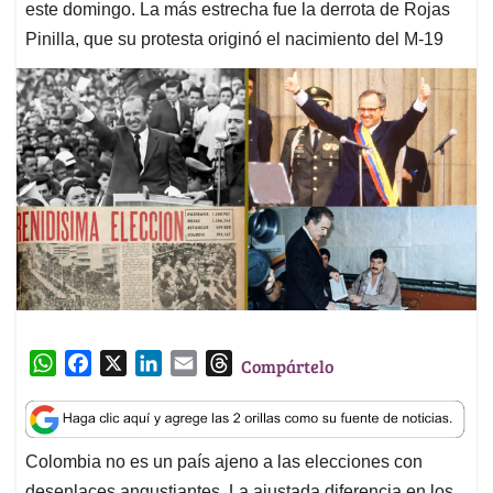
este domingo. La más estrecha fue la derrota de Rojas
Pinilla, que su protesta originó el nacimiento del M-19
W
F
X
L
E
T
Compártelo
h
a
i
m
h
a
c
n
a
r
t
e
k
i
e
Colombia no es un país ajeno a las elecciones con
s
b
e
l
a
desenlaces angustiantes. La ajustada diferencia en los