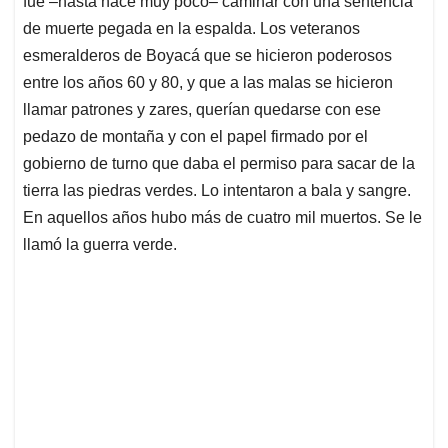
fue –hasta hace muy poco– caminar con una sentencia
A
o
d
d
p
o
I
s
de muerte pegada en la espalda. Los veteranos
p
k
n
esmeralderos de Boyacá que se hicieron poderosos
entre los años 60 y 80, y que a las malas se hicieron
llamar patrones y zares, querían quedarse con ese
pedazo de montaña y con el papel firmado por el
gobierno de turno que daba el permiso para sacar de la
tierra las piedras verdes. Lo intentaron a bala y sangre.
En aquellos años hubo más de cuatro mil muertos. Se le
llamó la guerra verde.