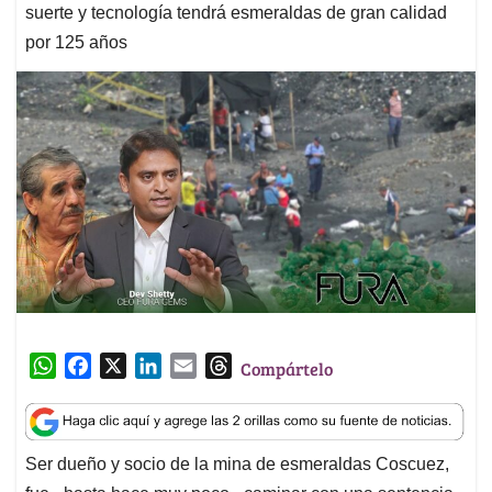
suerte y tecnología tendrá esmeraldas de gran calidad
por 125 años
W
F
X
L
E
T
Compártelo
h
a
i
m
h
a
c
n
a
r
t
e
k
i
e
Ser dueño y socio de la mina de esmeraldas Coscuez,
s
b
e
l
a