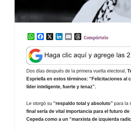
W
F
X
L
E
T
Compártelo
h
a
i
m
h
a
c
n
a
r
t
e
k
i
e
s
b
e
l
a
A
o
d
d
Dos días después de la primera vuelta electoral,
T
p
o
I
s
Espriella en estos términos: “Felicitaciones al
p
k
n
líder inteligente, fuerte y tenaz”.
Le otorgó su
“respaldo total y absoluto”
para la 
final sería de vital importancia para el futuro
Cepeda como a un “marxista de izquierda radic