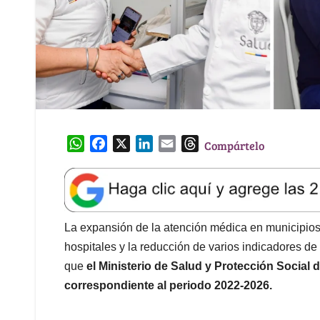
W
F
X
L
E
T
Compártelo
h
a
i
m
h
a
c
n
a
r
t
e
k
i
e
s
b
e
l
a
A
o
d
d
La expansión de la atención médica en municipios
p
o
I
s
hospitales y la reducción de varios indicadores de 
p
k
n
que
el Ministerio de Salud y Protección Social 
correspondiente al periodo 2022-2026.