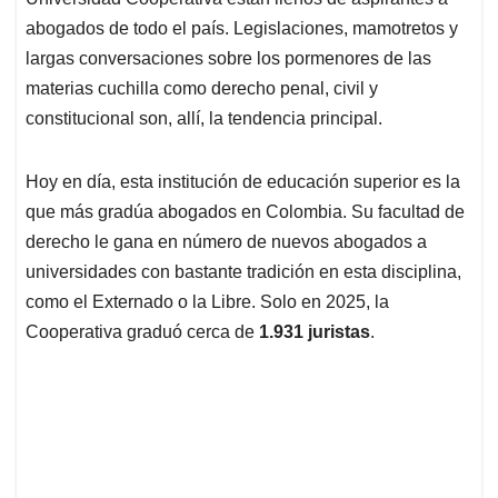
A
o
d
d
p
o
I
s
abogados de todo el país. Legislaciones, mamotretos y
p
k
n
largas conversaciones sobre los pormenores de las
materias cuchilla como derecho penal, civil y
constitucional son, allí, la tendencia principal.
Hoy en día, esta institución de educación superior es la
que más gradúa abogados en Colombia. Su facultad de
derecho le gana en número de nuevos abogados a
universidades con bastante tradición en esta disciplina,
como el Externado o la Libre. Solo en 2025, la
Cooperativa graduó cerca de
1.931 juristas
.