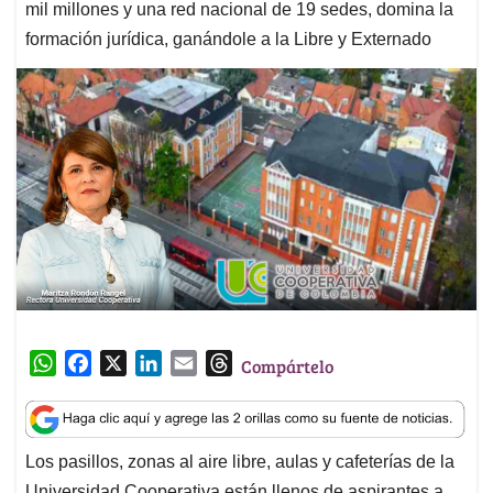
mil millones y una red nacional de 19 sedes, domina la
formación jurídica, ganándole a la Libre y Externado
W
F
X
L
E
T
Compártelo
h
a
i
m
h
a
c
n
a
r
t
e
k
i
e
Los pasillos, zonas al aire libre, aulas y cafeterías de la
s
b
e
l
a
Universidad Cooperativa están llenos de aspirantes a