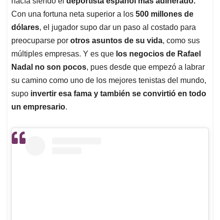
p
o
I
s
hacía siendo el
deportista español más adinerado.
p
k
n
Con una fortuna neta superior a los
500 millones de
dólares
, el jugador supo dar un paso al costado para
preocuparse por
otros asuntos de su vida
, como sus
múltiples empresas. Y es que
los negocios de Rafael
Nadal no son pocos
, pues desde que empezó a labrar
su camino como uno de los mejores tenistas del mundo,
supo
invertir esa fama y también se convirtió en todo
un empresario
.