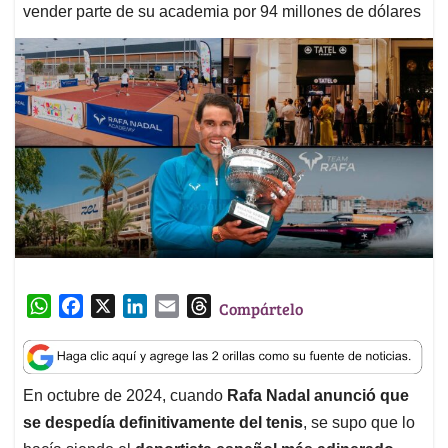
vender parte de su academia por 94 millones de dólares
W
F
X
L
E
T
Compártelo
h
a
i
m
h
a
c
n
a
r
t
e
k
i
e
En octubre de 2024, cuando
Rafa Nadal anunció que
s
b
e
l
a
se despedía definitivamente del tenis
, se supo que lo
A
o
d
d