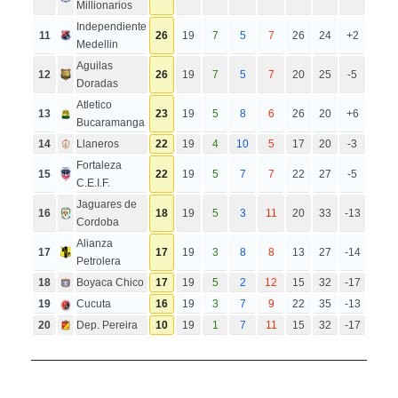
Millionarios
Independiente
11
26
19
7
5
7
26
24
+2
Medellin
Aguilas
12
26
19
7
5
7
20
25
-5
Doradas
Atletico
13
23
19
5
8
6
26
20
+6
Bucaramanga
14
Llaneros
22
19
4
10
5
17
20
-3
Fortaleza
15
22
19
5
7
7
22
27
-5
C.E.I.F.
Jaguares de
16
18
19
5
3
11
20
33
-13
Cordoba
Alianza
17
17
19
3
8
8
13
27
-14
Petrolera
18
Boyaca Chico
17
19
5
2
12
15
32
-17
19
Cucuta
16
19
3
7
9
22
35
-13
20
Dep. Pereira
10
19
1
7
11
15
32
-17