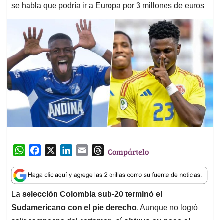
se habla que podría ir a Europa por 3 millones de euros
W
F
X
L
E
T
Compártelo
h
a
i
m
h
a
c
n
a
r
t
e
k
i
e
La
selección Colombia sub-20 terminó el
s
b
e
l
a
Sudamericano con el pie derecho
. Aunque no logró
A
o
d
d