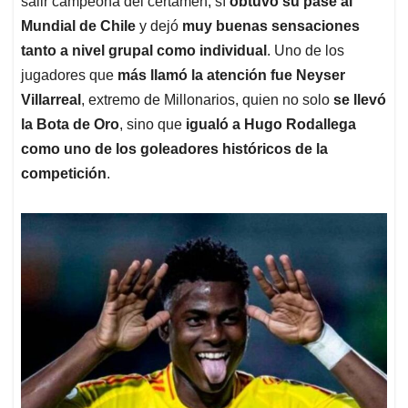
p
o
I
s
salir campeona del certamen, sí
obtuvo su pase al
p
k
n
Mundial de Chile
y dejó
muy buenas sensaciones
tanto a nivel grupal como individual
. Uno de los
jugadores que
más llamó la atención fue Neyser
Villarreal
, extremo de Millonarios, quien no solo
se llevó
la Bota de Oro
, sino que
igualó a Hugo Rodallega
como uno de los goleadores históricos de la
competición
.