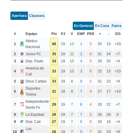
Apertura
Clausura
En General
En Casa
Fuera
#
Equipo
Pts
PJ
V
EMP
PER
+
-
DG
Atletico
1
40
19
13
1
5
35
15
+20
Nacional
2
Junior FC
35
19
11
2
6
31
24
+7
3
Dep. Pasto
34
19
10
4
5
29
25
+4
America de
4
33
19
10
3
6
25
15
+10
Cali
5
Once Caldas
33
19
8
9
2
31
22
+9
Deportes
6
31
19
8
7
4
27
17
+10
Tolima
Independiente
7
29
19
7
8
4
29
22
+7
Santa Fe
8
La Equidad
28
19
7
7
5
26
26
0
9
Dep. Cali
27
19
7
6
6
20
16
+4
Los
10
26
19
7
5
7
31
23
+8