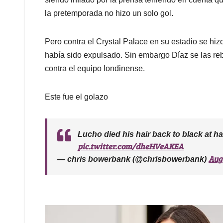
p
k
n
la pretemporada no hizo un solo gol.
Pero contra el Crystal Palace en su estadio se h
había sido expulsado. Sin embargo Díaz se las re
contra el equipo londinense.
Este fue el golazo
Lucho died his hair back to black at hal
pic.twitter.com/dheHVeAKEA
Augu
— chris bowerbank (@chrisbowerbank)