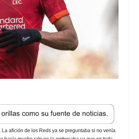
l. La afición de los Reds ya se preguntaba si no venía
que hacía mucho rato no la embocaba ya que en toda