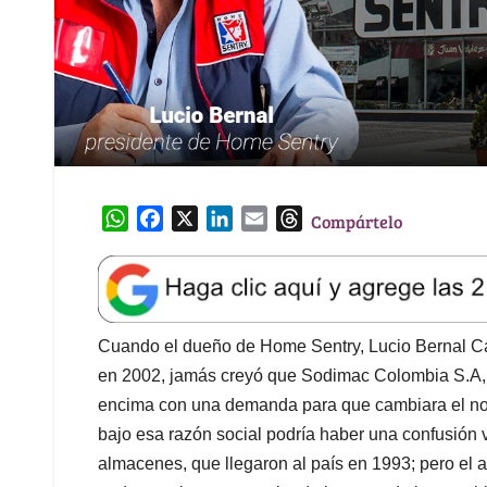
W
F
X
L
E
T
Compártelo
h
a
i
m
h
a
c
n
a
r
t
e
k
i
e
s
b
e
l
a
A
o
d
d
Cuando el dueño de Home Sentry, Lucio Bernal Cas
p
o
I
s
en 2002, jamás creyó que Sodimac Colombia S.A, ti
p
k
n
encima con una demanda para que cambiara el no
bajo esa razón social podría haber una confusión vi
almacenes, que llegaron al país en 1993; pero el al