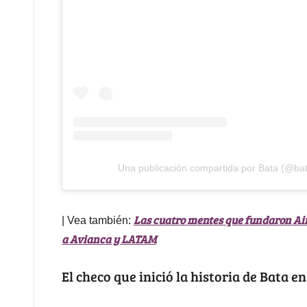
Una publicación compartida por Bata (@ba
Las cuatro mentes que fundaron Airb
| Vea también:
a Avianca y LATAM
El checo que inició la historia de Bata en