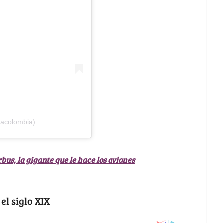
tacolombia)
us, la gigante que le hace los aviones
 el siglo XIX