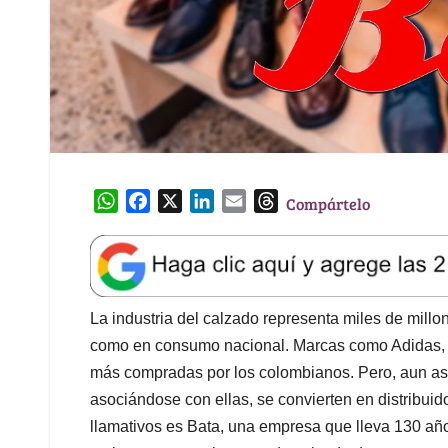
W
F
X
L
E
T
Compártelo
h
a
i
m
h
a
c
n
a
r
t
e
k
i
e
s
b
e
l
a
A
o
d
d
La industria del calzado representa miles de mill
p
o
I
s
como en consumo nacional. Marcas como Adidas, S
p
k
n
más compradas por los colombianos. Pero, aun así
asociándose con ellas, se convierten en distribui
llamativos es Bata, una empresa que lleva 130 añ