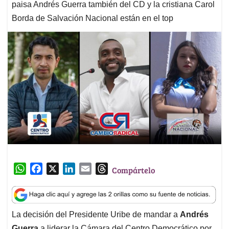
paisa Andrés Guerra también del CD y la cristiana Carol
Borda de Salvación Nacional están en el top
W
F
X
L
E
T
Compártelo
h
a
i
m
h
a
c
n
a
r
t
e
k
i
e
La decisión del Presidente Uribe de mandar a
Andrés
s
b
e
l
a
Guerra
a liderar la Cámara del Centro Democrático por