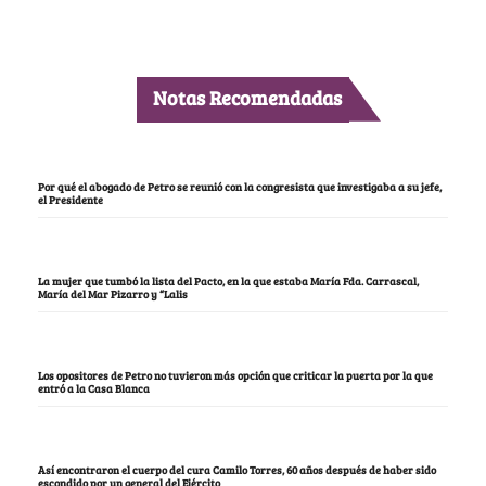
Notas Recomendadas
Por qué el abogado de Petro se reunió con la congresista que investigaba a su jefe,
el Presidente
La mujer que tumbó la lista del Pacto, en la que estaba María Fda. Carrascal,
María del Mar Pizarro y “Lalis
Los opositores de Petro no tuvieron más opción que criticar la puerta por la que
entró a la Casa Blanca
Así encontraron el cuerpo del cura Camilo Torres, 60 años después de haber sido
escondido por un general del Ejército