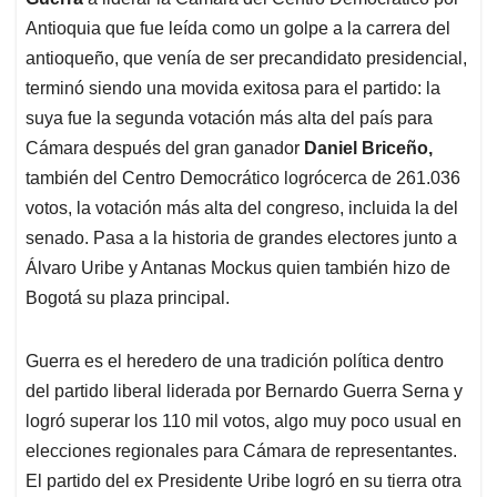
A
o
d
d
p
o
I
s
Antioquia que fue leída como un golpe a la carrera del
p
k
n
antioqueño, que venía de ser precandidato presidencial,
terminó siendo una movida exitosa para el partido: la
suya fue la segunda votación más alta del país para
Cámara después del gran ganador
Daniel Briceño,
también del Centro Democrático logrócerca de 261.036
votos, la votación más alta del congreso, incluida la del
senado. Pasa a la historia de grandes electores junto a
Álvaro Uribe y Antanas Mockus quien también hizo de
Bogotá su plaza principal.
Guerra es el heredero de una tradición política dentro
del partido liberal liderada por Bernardo Guerra Serna y
logró superar los 110 mil votos, algo muy poco usual en
elecciones regionales para Cámara de representantes.
El partido del ex Presidente Uribe logró en su tierra otra