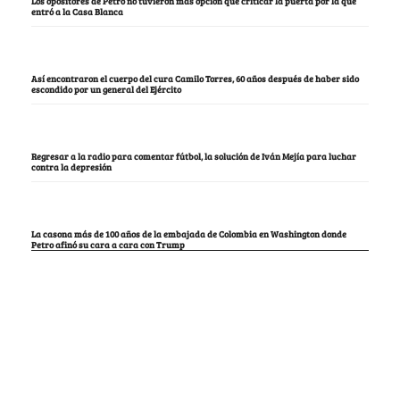
Los opositores de Petro no tuvieron más opción que criticar la puerta por la que
entró a la Casa Blanca
Así encontraron el cuerpo del cura Camilo Torres, 60 años después de haber sido
escondido por un general del Ejército
Regresar a la radio para comentar fútbol, la solución de Iván Mejía para luchar
contra la depresión
La casona más de 100 años de la embajada de Colombia en Washington donde
Petro afinó su cara a cara con Trump