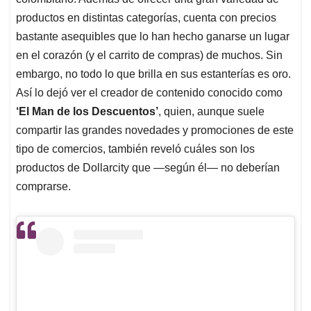
A
o
d
d
p
o
I
s
productos en distintas categorías, cuenta con precios
p
k
n
bastante asequibles que lo han hecho ganarse un lugar
en el corazón (y el carrito de compras) de muchos. Sin
embargo, no todo lo que brilla en sus estanterías es oro.
Así lo dejó ver el creador de contenido conocido como
‘El Man de los Descuentos’
, quien, aunque suele
compartir las grandes novedades y promociones de este
tipo de comercios, también reveló cuáles son los
productos de Dollarcity que —según él— no deberían
comprarse.