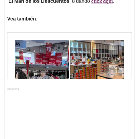
click aquí
‘El Man de los Descuentos’
o dando
.
Vea también:
Anuncios.