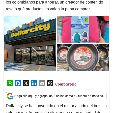
los colombianos para ahorrar, un creador de contenido
reveló qué productos no valen la pena comprar
W
F
X
L
E
T
Compártelo
h
a
i
m
h
a
c
n
a
r
t
e
k
i
e
Dollarcity se ha convertido en el mejor aliado del bolsillo
s
b
e
l
a
colombiano. Además de ofrecer una gran variedad de