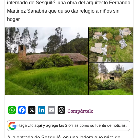
internado de Sesquilé, una obra del arquitecto Fernando
Martínez Sanabria que quiso dar refugio a niños sin
hogar
W
F
X
L
E
T
Compártelo
h
a
i
m
h
a
c
n
a
r
t
e
k
i
e
A la entrada de Sesquilé, en una ladera que mira de