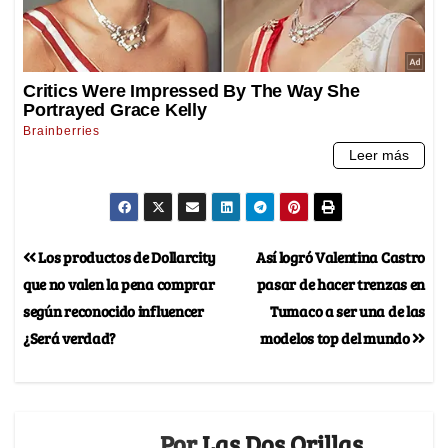
Los productos de Dollarcity
Así logró Valentina Castro
que no valen la pena comprar
pasar de hacer trenzas en
según reconocido influencer
Tumaco a ser una de las
¿Será verdad?
modelos top del mundo
Por
Las Dos Orillas