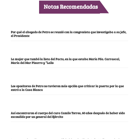
Notas Recomendadas
Por qué el abogado de Petro se reunió con la congresista que investigaba a su jefe,
el Presidente
La mujer que tumbó la lista del Pacto, en la que estaba María Fda. Carrascal,
María del Mar Pizarro y “Lalis
Los opositores de Petro no tuvieron más opción que criticar la puerta por la que
entró a la Casa Blanca
Así encontraron el cuerpo del cura Camilo Torres, 60 años después de haber sido
escondido por un general del Ejército