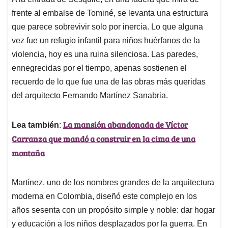
s
b
e
l
a
frente al embalse de Tominé, se levanta una estructura
A
o
d
d
p
o
I
s
que parece sobrevivir solo por inercia. Lo que alguna
p
k
n
vez fue un refugio infantil para niños huérfanos de la
violencia, hoy es una ruina silenciosa. Las paredes,
ennegrecidas por el tiempo, apenas sostienen el
recuerdo de lo que fue una de las obras más queridas
del arquitecto Fernando Martínez Sanabria.
La mansión abandonada de Víctor
Lea también
:
Carranza que mandó a construir en la cima de una
montaña
Martínez, uno de los nombres grandes de la arquitectura
moderna en Colombia, diseñó este complejo en los
años sesenta con un propósito simple y noble: dar hogar
y educación a los niños desplazados por la guerra. En