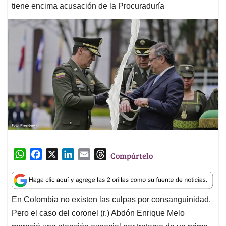
tiene encima acusación de la Procuraduría
W
F
X
L
E
T
Compártelo
h
a
i
m
h
a
c
n
a
r
t
e
k
i
e
En Colombia no existen las culpas por consanguinidad.
s
b
e
l
a
Pero el caso del coronel (r.) Abdón Enrique Melo
A
o
d
d