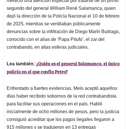
p
o
I
s
mereció una atención especial por tratarse de un primo
p
k
n
segundo del general William René Salamanca, quien
dejó la dirección de la Policía Nacional el 10 de febrero
de 2025, mientras se ventilaban públicamente
denuncias sobre la infiltración de Diego Marín Buitrago,
conocido con el alias de ‘Papa Pitufo’, el zar del
contrabando, en altas esferas judiciales.
¿Quién es el general Salamanca, el único
Lea también:
policía en el que confía Petro?
Enfrentado a fuertes evidencias, Melo aceptó aquellos
días haber recibido sobornos de la red contrabandista
para facilitar sus operaciones en el país. Habló
inicialmente de ocho millones de pesos, pero la justicia
consiguió acreditar que los pagos ilegales llegaron a
915 millones y se tradujeron en 13 entregas