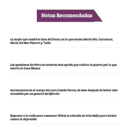
Notas Recomendadas
La mujer que tumbó la lista del Pacto, en la que estaba María Fda. Carrascal,
María del Mar Pizarro y “Lalis
Los opositores de Petro no tuvieron más opción que criticar la puerta por la que
entró a la Casa Blanca
Así encontraron el cuerpo del cura Camilo Torres, 60 años después de haber sido
escondido por un general del Ejército
Regresar a la radio para comentar fútbol, la solución de Iván Mejía para luchar
contra la depresión