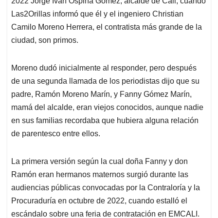
2022 Jorge Iván Ospina Gómez, alcalde de Cali, cuando
A
o
d
d
p
o
I
s
Las2Orillas informó que él y el ingeniero Christian
p
k
n
Camilo Moreno Herrera, el contratista más grande de la
ciudad, son primos.
Moreno dudó inicialmente al responder, pero después
de una segunda llamada de los periodistas dijo que su
padre, Ramón Moreno Marín, y Fanny Gómez Marín,
mamá del alcalde, eran viejos conocidos, aunque nadie
en sus familias recordaba que hubiera alguna relación
de parentesco entre ellos.
La primera versión según la cual doña Fanny y don
Ramón eran hermanos maternos surgió durante las
audiencias públicas convocadas por la Contraloría y la
Procuraduría en octubre de 2022, cuando estalló el
escándalo sobre una feria de contratación en EMCALI.