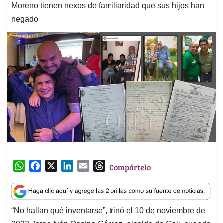
Moreno tienen nexos de familiaridad que sus hijos han
negado
W
F
X
L
E
T
Compártelo
h
a
i
m
h
a
c
n
a
r
t
e
k
i
e
“No hallan qué inventarse”, trinó el 10 de noviembre de
s
b
e
l
a