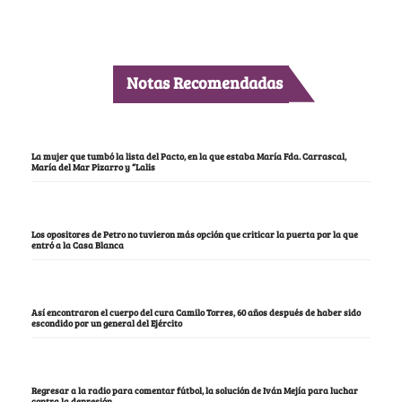
Notas Recomendadas
La mujer que tumbó la lista del Pacto, en la que estaba María Fda. Carrascal,
María del Mar Pizarro y “Lalis
Los opositores de Petro no tuvieron más opción que criticar la puerta por la que
entró a la Casa Blanca
Así encontraron el cuerpo del cura Camilo Torres, 60 años después de haber sido
escondido por un general del Ejército
Regresar a la radio para comentar fútbol, la solución de Iván Mejía para luchar
contra la depresión