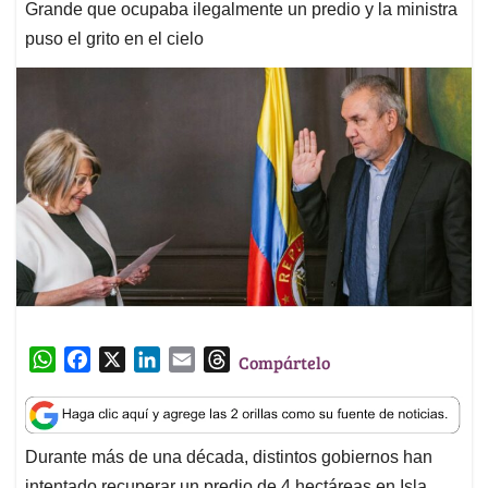
Grande que ocupaba ilegalmente un predio y la ministra
puso el grito en el cielo
W
F
X
L
E
T
Compártelo
h
a
i
m
h
a
c
n
a
r
t
e
k
i
e
Durante más de una década, distintos gobiernos han
s
b
e
l
a
intentado recuperar un predio de 4 hectáreas en Isla