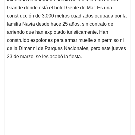
A
o
d
d
p
o
I
s
Grande donde está el hotel Gente de Mar. Es una
p
k
n
construcción de 3.000 metros cuadrados ocupada por la
familia Navia desde hace 25 años, sin contrato de
arriendo que han explotado turísticamente. Han
construido espolones para armar muelle sin permiso ni
de la Dimar ni de Parques Nacionales, pero este jueves
23 de marzo, se les acabó la fiesta.