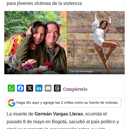
para jóvenes víctimas de la violencia
W
F
X
L
E
T
Compártelo
h
a
i
m
h
a
c
n
a
r
t
e
k
i
e
La muerte de
Germán Vargas Lleras
, ocurrida el
s
b
e
l
a
pasado 8 de mayo en Bogotá, sacudió al país político y
A
o
d
d