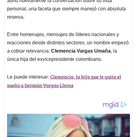
p
o
I
s
abrió nuevamente la conversación sobre su vida
p
k
n
personal, una faceta que siempre manejó con absoluta
reserva.
Entre homenajes, mensajes de líderes nacionales y
reacciones desde distintos sectores, un nombre empezó
a cobrar relevancia:
Clemencia Vargas Umaña
, la
única hija del exvicepresidente colombiano.
Clemencia, la hija que le quita el
Le puede interesar:
sueño a Germán Vargas Lleras