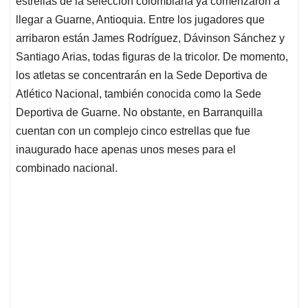
estrellas de la selección colombiana ya comenzaron a
A
o
d
d
p
o
I
s
llegar a Guarne, Antioquia. Entre los jugadores que
p
k
n
arribaron están James Rodríguez, Dávinson Sánchez y
Santiago Arias, todas figuras de la tricolor. De momento,
los atletas se concentrarán en la Sede Deportiva de
Atlético Nacional, también conocida como la Sede
Deportiva de Guarne. No obstante, en Barranquilla
cuentan con un complejo cinco estrellas que fue
inaugurado hace apenas unos meses para el
combinado nacional.