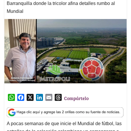
Barranquilla donde la tricolor afina detalles rumbo al
Mundial
W
F
X
L
E
T
Compártelo
h
a
i
m
h
a
c
n
a
r
t
e
k
i
e
A pocas semanas de que inicie el Mundial de fútbol, las
s
b
e
l
a