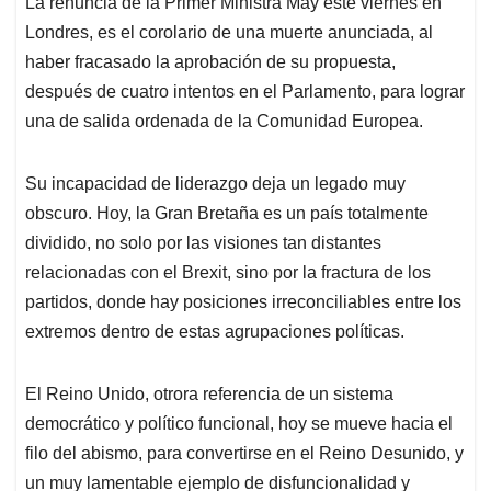
La renuncia de la Primer Ministra May este viernes en
s
b
e
l
a
Londres, es el corolario de una muerte anunciada, al
A
o
d
d
p
o
I
s
haber fracasado la aprobación de su propuesta,
p
k
n
después de cuatro intentos en el Parlamento, para lograr
una de salida ordenada de la Comunidad Europea.
Su incapacidad de liderazgo deja un legado muy
obscuro. Hoy, la Gran Bretaña es un país totalmente
dividido, no solo por las visiones tan distantes
relacionadas con el Brexit, sino por la fractura de los
partidos, donde hay posiciones irreconciliables entre los
extremos dentro de estas agrupaciones políticas.
El Reino Unido, otrora referencia de un sistema
democrático y político funcional, hoy se mueve hacia el
filo del abismo, para convertirse en el Reino Desunido, y
un muy lamentable ejemplo de disfuncionalidad y