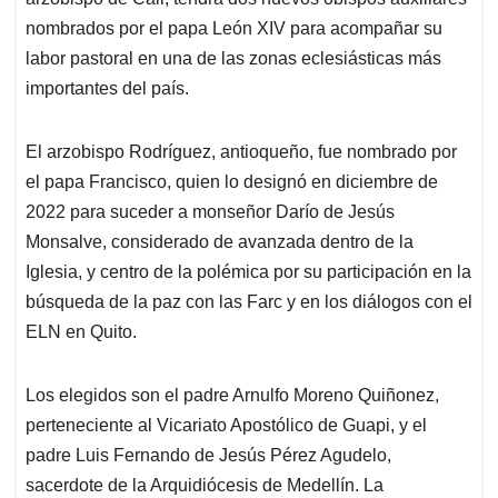
A
o
d
d
p
o
I
s
nombrados por el papa León XIV para acompañar su
p
k
n
labor pastoral en una de las zonas eclesiásticas más
importantes del país.
El arzobispo Rodríguez, antioqueño, fue nombrado por
el papa Francisco, quien lo designó en diciembre de
2022 para suceder a monseñor Darío de Jesús
Monsalve, considerado de avanzada dentro de la
Iglesia, y centro de la polémica por su participación en la
búsqueda de la paz con las Farc y en los diálogos con el
ELN en Quito.
Los elegidos son el padre Arnulfo Moreno Quiñonez,
perteneciente al Vicariato Apostólico de Guapi, y el
padre Luis Fernando de Jesús Pérez Agudelo,
sacerdote de la Arquidiócesis de Medellín. La