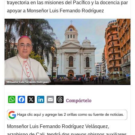
trayectoria en las misiones del Pacífico y la docencia par
apoyar a Monseñor Luis Fernando Rodríguez
W
F
X
L
E
T
Compártelo
h
a
i
m
h
a
c
n
a
r
t
e
k
i
e
Monseñor Luis Fernando Rodríguez Velásquez,
s
b
e
l
a
arzobispo de Cali, tendrá dos nuevos obispos auxiliares