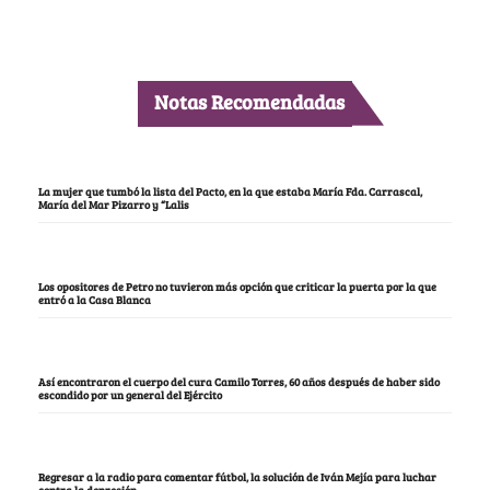
Notas Recomendadas
La mujer que tumbó la lista del Pacto, en la que estaba María Fda. Carrascal,
María del Mar Pizarro y “Lalis
Los opositores de Petro no tuvieron más opción que criticar la puerta por la que
entró a la Casa Blanca
Así encontraron el cuerpo del cura Camilo Torres, 60 años después de haber sido
escondido por un general del Ejército
Regresar a la radio para comentar fútbol, la solución de Iván Mejía para luchar
contra la depresión