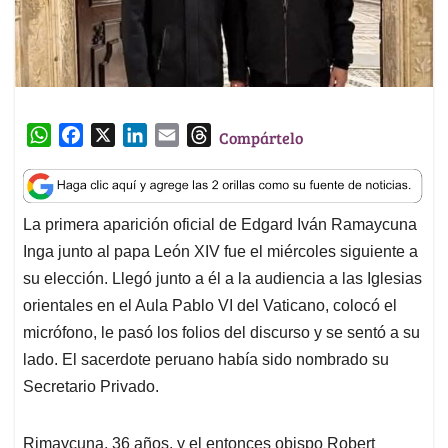
W
F
X
L
E
T
Compártelo
h
a
i
m
h
a
c
n
a
r
t
e
k
i
e
La primera aparición oficial de Edgard Iván Ramaycuna
s
b
e
l
a
Inga junto al papa León XIV fue el miércoles siguiente a
A
o
d
d
p
o
I
s
su elección. Llegó junto a él a la audiencia a las Iglesias
p
k
n
orientales en el Aula Pablo VI del Vaticano, colocó el
micrófono, le pasó los folios del discurso y se sentó a su
lado. El sacerdote peruano había sido nombrado su
Secretario Privado.
Rimaycuna, 36 años, y el entonces obispo Robert